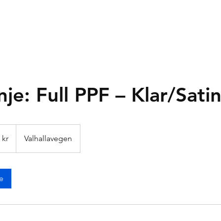
HJEM
TJENESTER
OM OSS
KONTAKT OSS
e: Full PPF – Klar/Sati
 kr
Valhallavegen
e