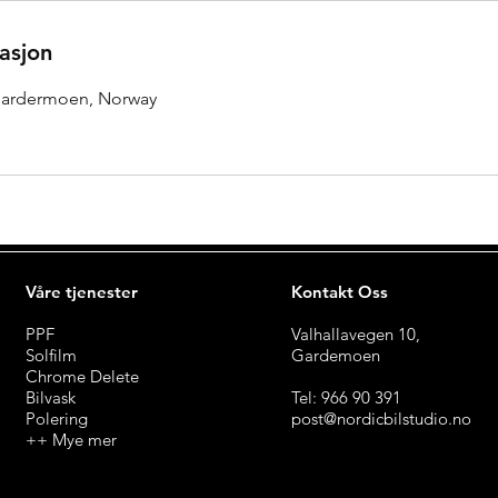
asjon
 Gardermoen, Norway
Våre tjenester
Kontakt Oss
PPF
Valhallavegen 10,
Solfilm
Gardemoen
Chrome Delete
Bilvask
Tel: 966 90 391
Polering
post@nordicbilstudio.no
++ Mye mer