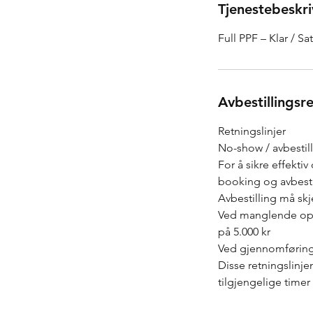
Tjenestebeskri
Full PPF – Klar / Sa
Avbestillingsr
Retningslinjer
No-show / avbestil
For å sikre effekti
booking og avbesti
Avbestilling må skj
Ved manglende oppmø
på 5.000 kr
Ved gjennomføring 
Disse retningslinj
tilgjengelige timer 