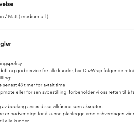
velse
tin / Matt ( medium bil )
egler
lingspolicy
v drift og god service for alle kunder, har DazWrap følgende retni
lling:
e senest 48 timer før avtalt time
te eller for sen avbestilling, forbeholder vi oss retten til å f
av booking anses disse vilkårene som akseptert
ene er nødvendige for å kunne planlegge arbeidshverdagen vår o
til alle kunder.