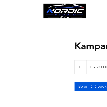
Kampanj
Fra
27 000
1 t
1
Fra 27 000
norske
kroner
Be om å få book